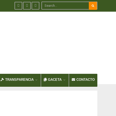
TRANSPARENCIA
GACETA
CONTACTO