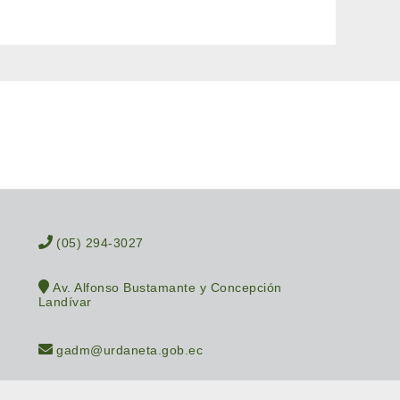
(05) 294-3027
Av. Alfonso Bustamante y Concepción
Landívar
gadm@urdaneta.gob.ec