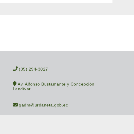
(05) 294-3027
Av. Alfonso Bustamante y Concepción
Landívar
gadm@urdaneta.gob.ec