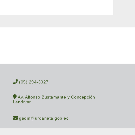
(05) 294-3027
Av. Alfonso Bustamante y Concepción
Landívar
gadm@urdaneta.gob.ec