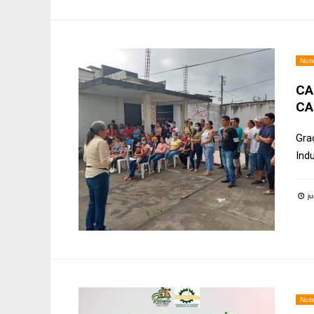
Noti
CA
CA
Gra
Ind
ju
Noti