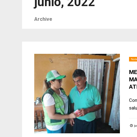
junio, 2022
Archive
Noti
ME
MA
AT
Con 
sal
ju