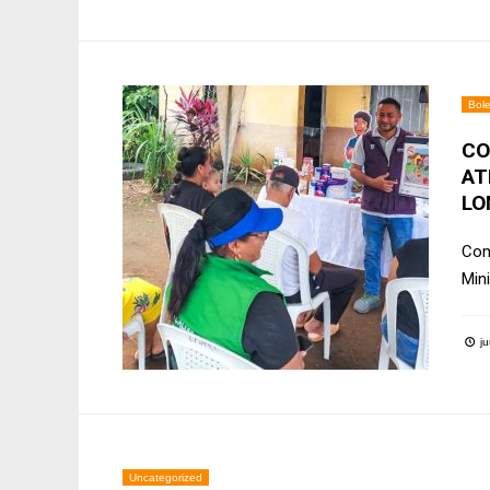
Bole
CO
AT
LO
Como
Min
ju
Uncategorized