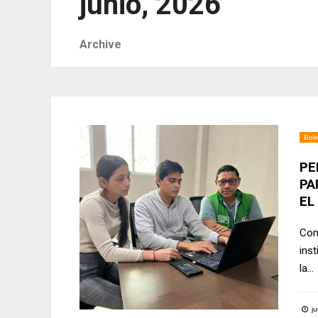
junio, 2026
Archive
Bole
PE
PA
EL
Com
inst
la
...
ju