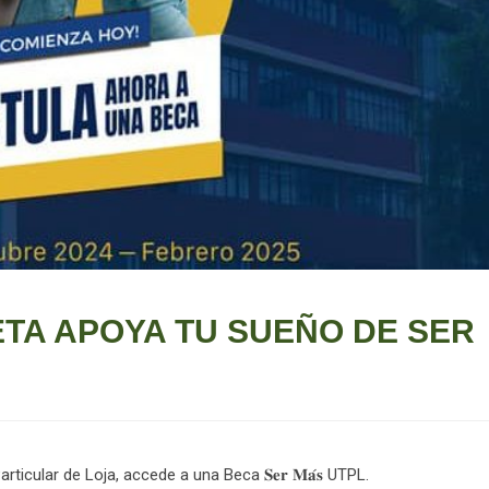
TA APOYA TU SUEÑO DE SER
icular de Loja, accede a una Beca 𝐒𝐞𝐫 𝐌𝐚́𝐬 UTPL.