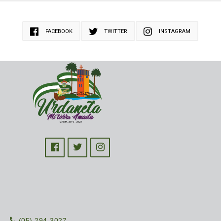
FACEBOOK
TWITTER
INSTAGRAM
(05) 294-3027