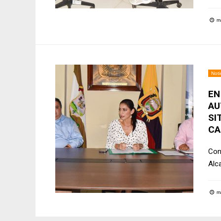
ma
Noti
EN
AU
SI
CA
Con 
Alc
ma