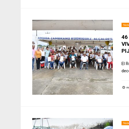
Noti
46
VI
PI
El R
dec
ma
Noti