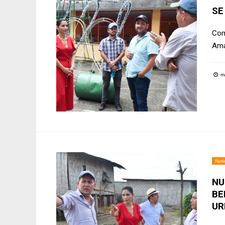
SE
Com
Ama
ma
Noti
NU
BE
UR