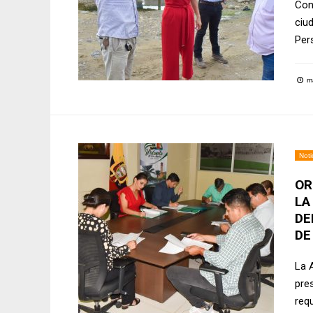
Con
ciu
Per
ma
Noti
OR
LA
DE
DE
La 
pre
req