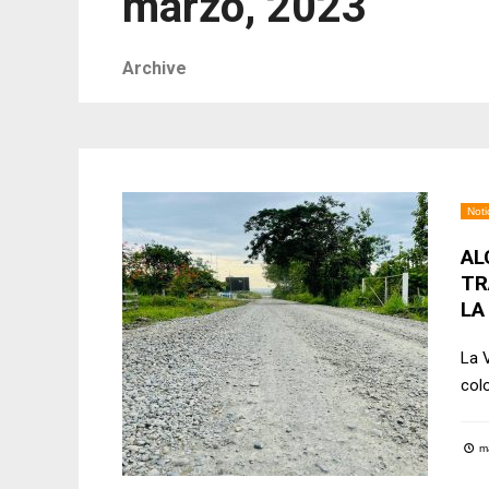
marzo, 2023
Archive
Noti
AL
TR
LA
La 
col
ma