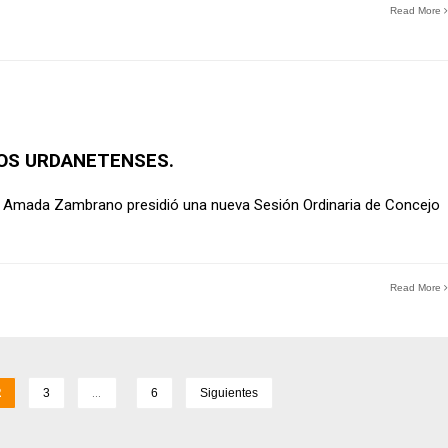
Read More
LOS URDANETENSES.
sa Amada Zambrano presidió una nueva Sesión Ordinaria de Concejo
Read More
2
3
…
6
Siguientes